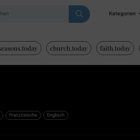
Kategorien
seasons.today
church.today
faith.today
Französische
Englisch