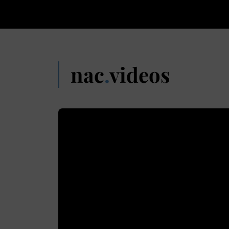
nac
.
videos