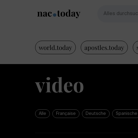
world.today
apostles.today
video
Alle
Française
Deutsche
Spanische