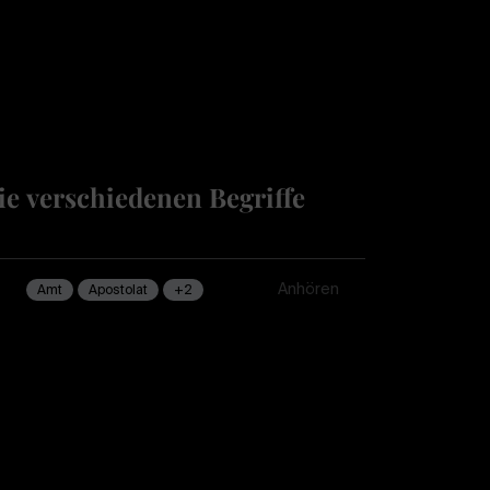
ie verschiedenen Begriffe
Anhören
Amt
Apostolat
+2