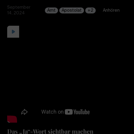
September
Amt
Apostolat
+2
Anhören
14, 2024
Das „Ja“-Wort sichtbar machen