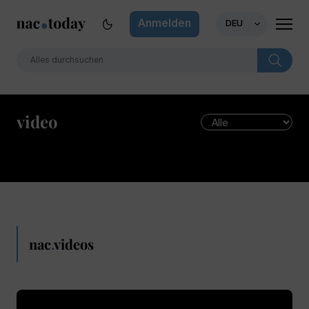
Anmelden
DEU
video
nac
.
videos