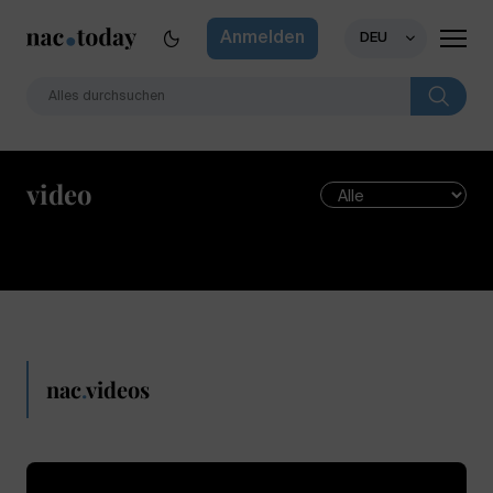
Anmelden
DEU
video
nac
.
videos