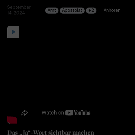
September
Amt
Apostolat
+2
Anhören
14, 2024
Das „Ja“-Wort sichtbar machen