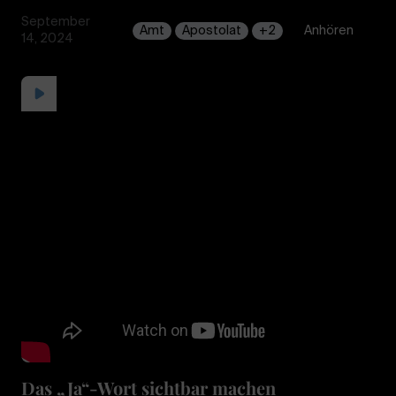
September
Amt
Apostolat
+2
Anhören
14, 2024
Das „Ja“-Wort sichtbar machen