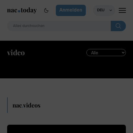
Anmelden
DEU
video
nac
.
videos