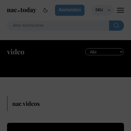
Anmelden
DEU
video
nac
.
videos