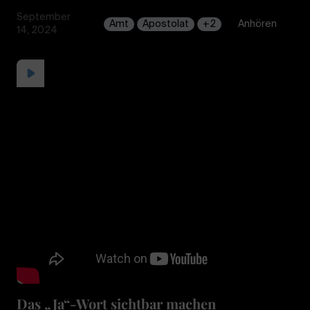
September
Amt
Apostolat
+2
Anhören
14, 2024
Das „Ja“-Wort sichtbar machen