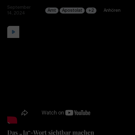
September
Amt
Apostolat
+2
Anhören
14, 2024
Das „Ja“-Wort sichtbar machen