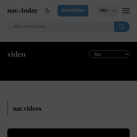
Anmelden
DEU
video
nac
.
videos