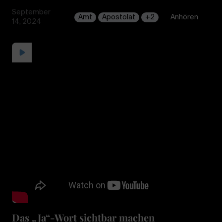
September
Amt
Apostolat
+2
Anhören
14, 2024
Das „Ja“-Wort sichtbar machen