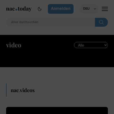
Anmelden
DEU
video
nac
.
videos