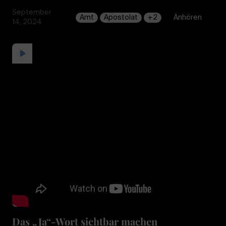
September
Amt
Apostolat
+2
Anhören
14, 2024
Das „Ja“-Wort sichtbar machen