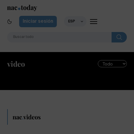
Iniciar sesión
ESP
video
nac
.
videos