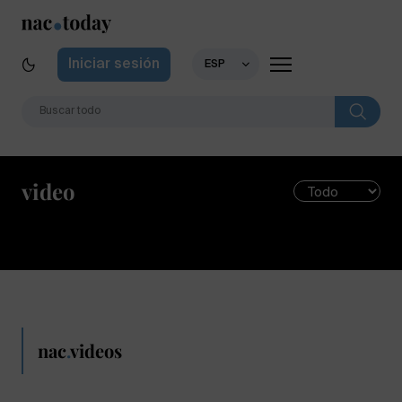
Iniciar sesión
ESP
video
nac
.
videos