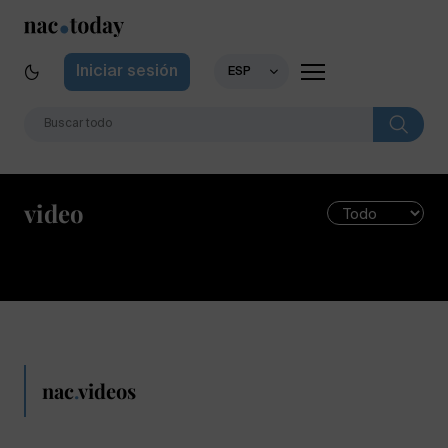
Iniciar sesión
ESP
video
nac
.
videos