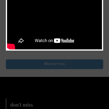
Quien por su propia culpa se queda afuera
del cielo
julio 11, 2026
Mostrar mas
don't miss