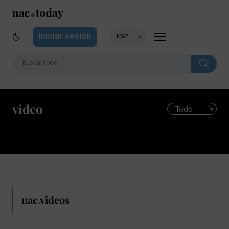
Iniciar sesión
ESP
video
nac
.
videos