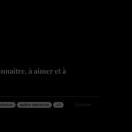
nnaître, à aimer et à
Écouter
stitution
apôtre-patriarche
+3