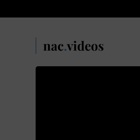
nac
.
videos