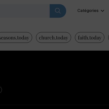
Catégories
seasons.today
church.today
faith.today