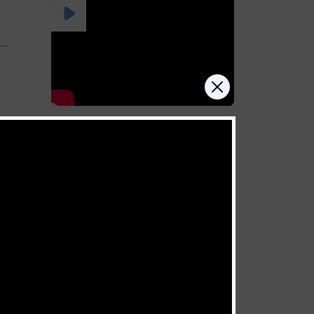
Celui qui se ferme lui-même
la porte du ciel
juillet 11, 2026