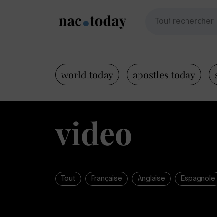
world.today
apostles.today
video
Tout
Française
Anglaise
Espagnole