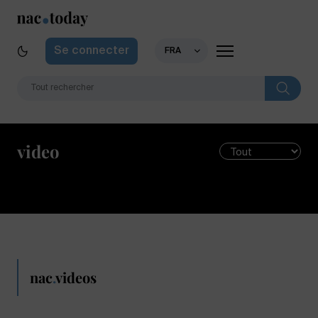
Se connecter
FRA
video
nac
.
videos