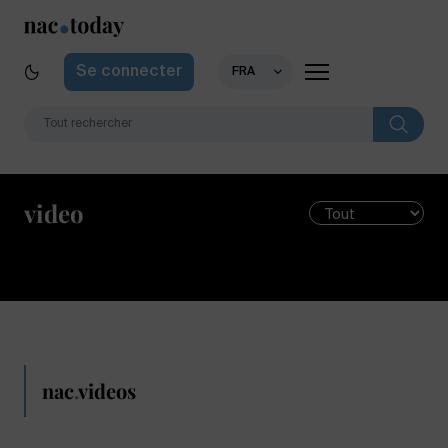
Se connecter
FRA
video
nac
.
videos