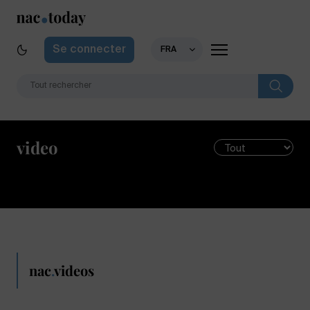
Se connecter
FRA
video
nac
.
videos