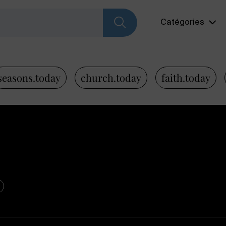
Catégories
seasons.today
church.today
faith.today