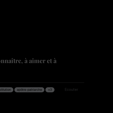
nnaître, à aimer et à
Écouter
stitution
apôtre-patriarche
+3