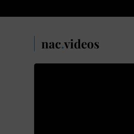
nac
.
videos