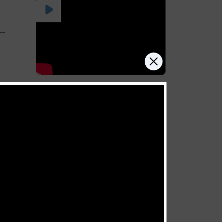
Celui qui se ferme lui-même
la porte du ciel
juillet 11, 2026