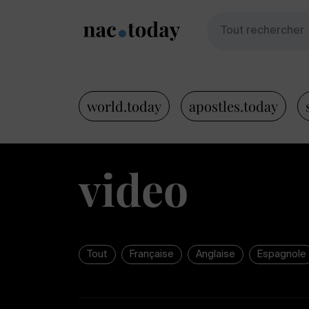
world.today
apostles.today
video
Tout
Française
Anglaise
Espagnole