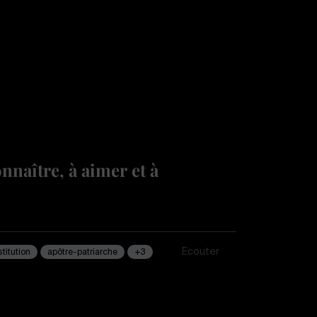
nnaître, à aimer et à
Écouter
stitution
apôtre-patriarche
+3