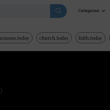
Catégories
seasons.today
church.today
faith.today