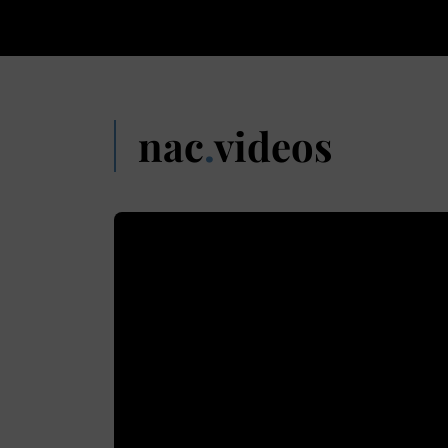
nac
.
videos