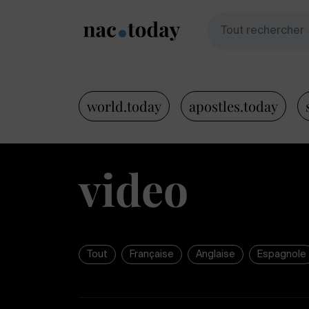
world.today
apostles.today
video
Tout
Française
Anglaise
Espagnole