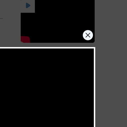
Celui qui se ferme lui-même
la porte du ciel
juillet 11, 2026