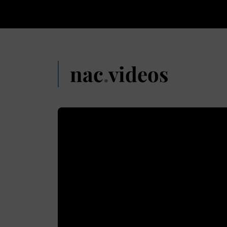
nac
.
videos