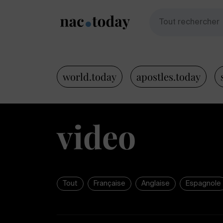
world.today
apostles.today
video
Tout
Française
Anglaise
Espagnole