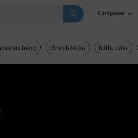
Catégories
seasons.today
church.today
faith.today