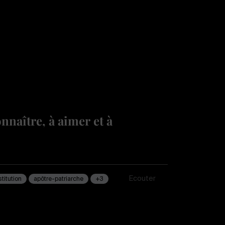
nnaître, à aimer et à
Écouter
stitution
apôtre-patriarche
+3