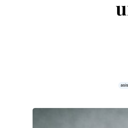
u
asis