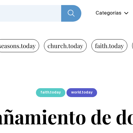
Categorías
seasons.today
church.today
faith.today
faith.today
world.today
amiento de do