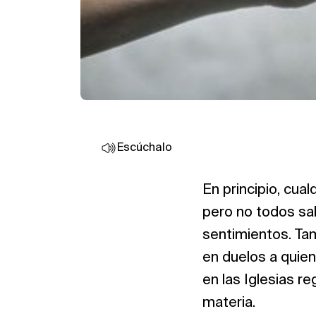
Escúchalo
En principio, cua
pero no todos sa
sentimientos. T
en duelos a quie
en las Iglesias r
materia.