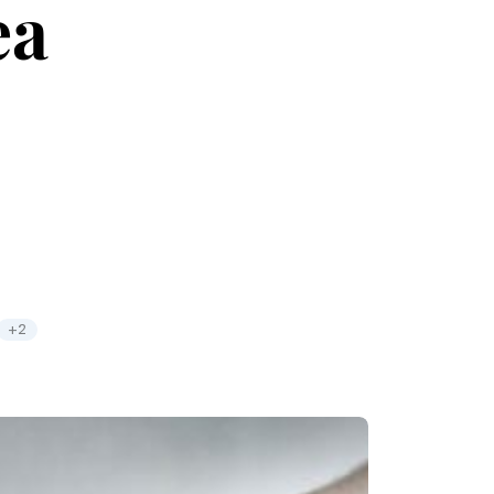
ea
+2