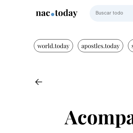
world.today
apostles.today
Acompañ