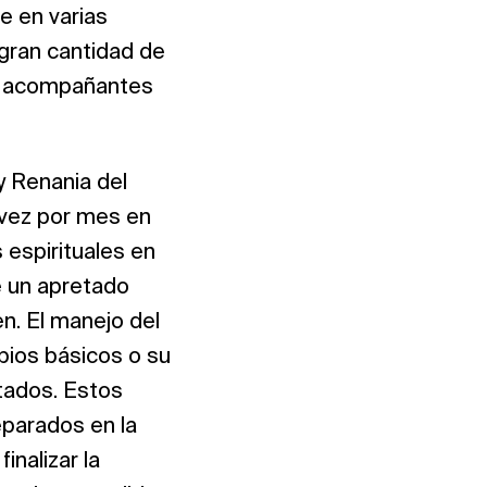
e en varias
 gran cantidad de
 a acompañantes
y Renania del
 vez por mes en
 espirituales en
e un apretado
n. El manejo del
ipios básicos o su
tados. Estos
eparados en la
nalizar la