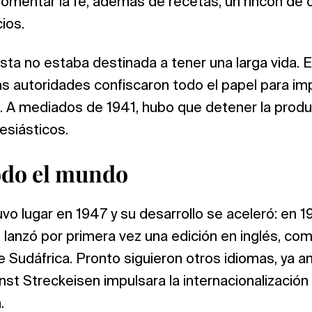
omentar la fe, además de recetas, un rincón de c
ios.
revista no estaba destinada a tener una larga vida
as autoridades confiscaron todo el papel para impr
. A mediados de 1941, hubo que detener la prod
esiásticos.
todo el mundo
o lugar en 1947 y su desarrollo se aceleró: en 195
f lanzó por primera vez una edición en inglés, co
e Sudáfrica. Pronto siguieron otros idiomas, ya a
st Streckeisen impulsara la internacionalización d
.