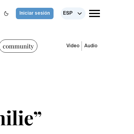
Iniciar sesión
ESP
community
Video
Audio
ilie”