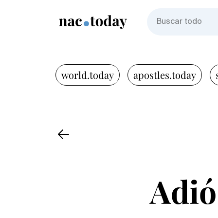
world.today
apostles.today
Adió