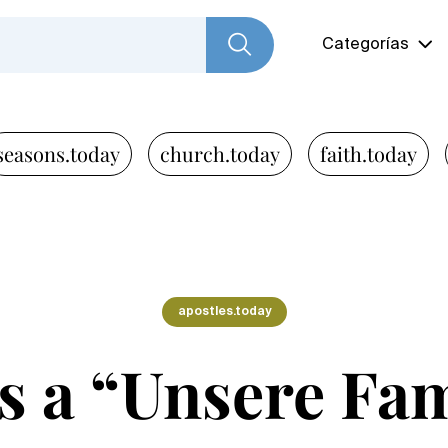
Categorías
seasons.today
church.today
faith.today
apostles.today
s a “Unsere Fam