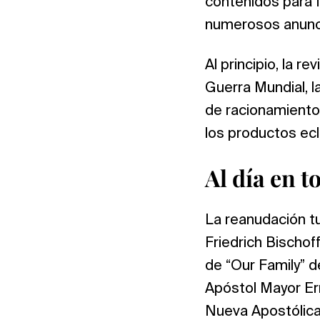
contenidos para f
numerosos anunc
Al principio, la 
Guerra Mundial, l
de racionamiento
los productos ecl
Al día en 
La reanudación tuv
Friedrich Bischof
de “Our Family” d
Apóstol Mayor Ern
Nueva Apostólica