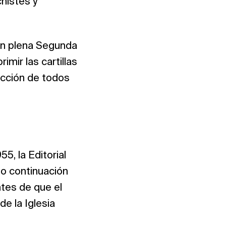
histes y
. En plena Segunda
imir las cartillas
ucción de todos
5, la Editorial
mo continuación
ntes de que el
e la Iglesia