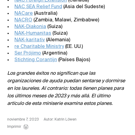
NAC Foreign Extension
(Canadá)
NAC SEA Relief Fund
(Asia del Sudeste)
NACare
(Australia)
NACRO
(Zambia, Malawi, Zimbabwe)
NAK-Diakonia
(Suiza)
NAK-Humanitas
(Suiza)
NAK-karitativ
(Alemania)
re Charitable Ministry
(EE. UU.)
Ser Prójimo
(Argentina)
Stichting Corantijn
(Países Bajos)
Los grandes éxitos no significan que las
organizaciones de ayuda puedan sentarse y dormirse
en los laureles. Al contrario: todas tienen planes para
los últimos meses de 2023 y más allá. El último
artículo de esta miniserie examina estos planes.
noviembre 7, 2023
Autor: Katrin Löwen
Imprimir