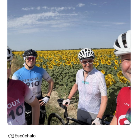
Escúchalo