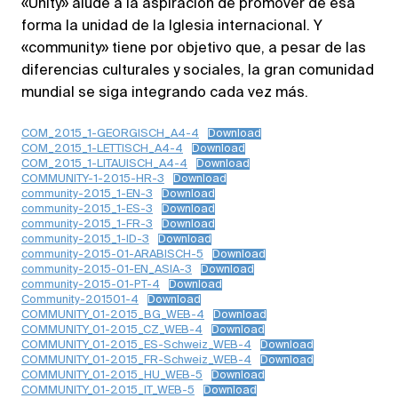
«Unity» alude a la aspiración de promover de esa
forma la unidad de la Iglesia internacional. Y
«community» tiene por objetivo que, a pesar de las
diferencias culturales y sociales, la gran comunidad
mundial se siga integrando cada vez más.
COM_2015_1-GEORGISCH_A4-4
Download
COM_2015_1-LETTISCH_A4-4
Download
COM_2015_1-LITAUISCH_A4-4
Download
COMMUNITY-1-2015-HR-3
Download
community-2015_1-EN-3
Download
community-2015_1-ES-3
Download
community-2015_1-FR-3
Download
community-2015_1-ID-3
Download
community-2015-01-ARABISCH-5
Download
community-2015-01-EN_ASIA-3
Download
community-2015-01-PT-4
Download
Community-201501-4
Download
COMMUNITY_01-2015_BG_WEB-4
Download
COMMUNITY_01-2015_CZ_WEB-4
Download
COMMUNITY_01-2015_ES-Schweiz_WEB-4
Download
COMMUNITY_01-2015_FR-Schweiz_WEB-4
Download
COMMUNITY_01-2015_HU_WEB-5
Download
COMMUNITY_01-2015_IT_WEB-5
Download