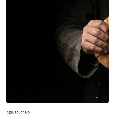
Escúchalo