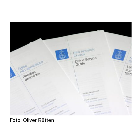
Foto: Oliver Rütten
F