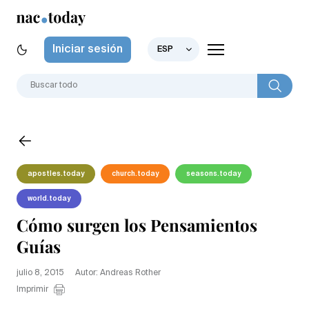
Iniciar sesión
ESP
apostles.today
church.today
seasons.today
world.today
Cómo surgen los Pensamientos
Guías
julio 8, 2015
Autor: Andreas Rother
Imprimir