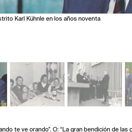
strito Karl Kühnle en los años noventa
ndo te ve orando”. O: “La gran bendición de las