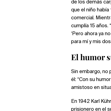
de los demás carp
que el niño habí
comercial. Mientr
cumplía 15 años.
‘Pero ahora ya no
para mí y mis do
El humor 
Sin embargo, no p
él: “Con su humor
amistoso en situac
En 1942 Karl Kühn
prisionero en el 