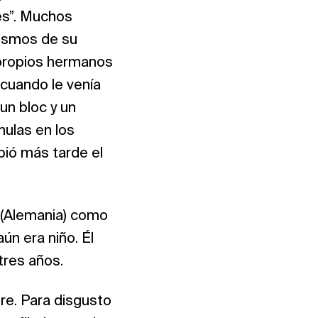
es”. Muchos
rismos de su
 propios hermanos
 cuando le venía
un bloc y un
mulas en los
ibió más tarde el
 (Alemania) como
ún era niño. Él
tres años.
re. Para disgusto