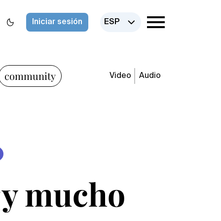
Iniciar sesión
ESP
community
Video
Audio
 ¡y mucho