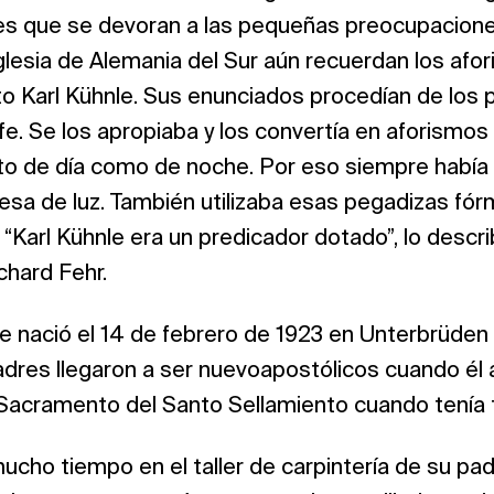
s que se devoran a las pequeñas preocupacion
lesia de Alemania del Sur aún recuerdan los afo
ito Karl Kühnle. Sus enunciados procedían de los
fe. Se los apropiaba y los convertía en aforismos
anto de día como de noche. Por eso siempre había 
esa de luz. También utilizaba esas pegadizas fór
. “Karl Kühnle era un predicador dotado”, lo descr
chard Fehr.
le nació el 14 de febrero de 1923 en Unterbrüden
padres llegaron a ser nuevoapostólicos cuando él a
 Sacramento del Santo Sellamiento cuando tenía 
cho tiempo en el taller de carpintería de su pad