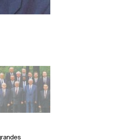
El matrimonio Kühnle (derecha)
Foto: UF 13,1994
 grandes