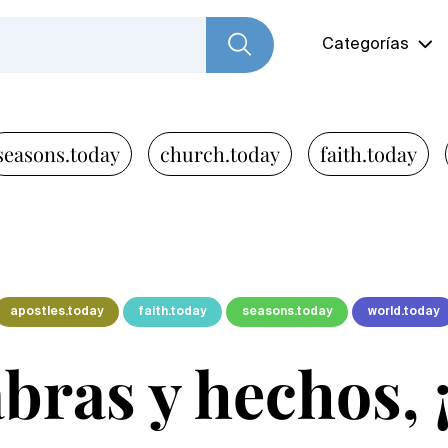
Categorías
seasons.today
church.today
faith.today
apostles.today
faith.today
seasons.today
world.today
bras y hechos,