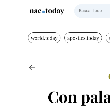
world.today
apostles.today
Con pala