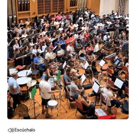
Escúchalo