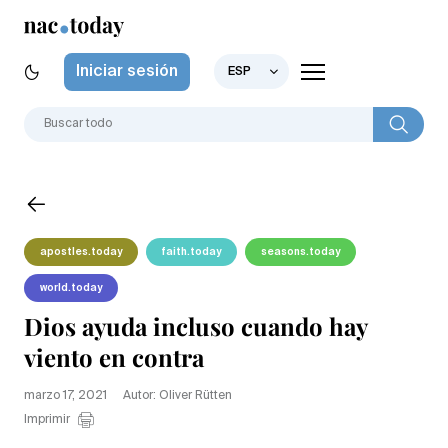
Iniciar sesión
ESP
apostles.today
faith.today
seasons.today
world.today
Dios ayuda incluso cuando hay
viento en contra
marzo 17, 2021
Autor: Oliver Rütten
Imprimir