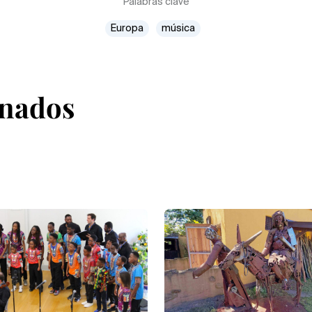
Palabras clave
Europa
música
onados