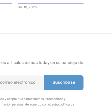
para el amor al
Juli 10, 2026
prójimo
mos artículos de nac.today en su bandeja de
Suscribirse
iende y acepta que almacenemos, procesemos y
rmación personal de acuerdo con nuestra política de