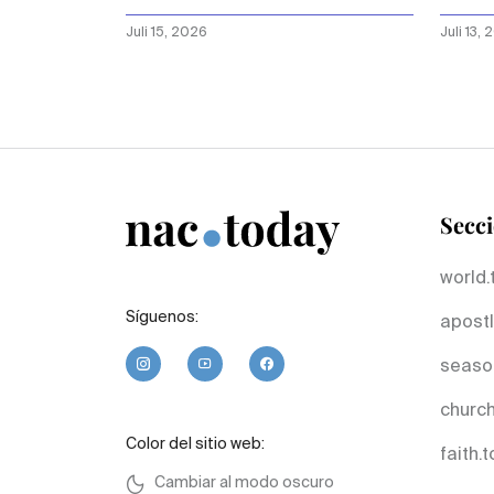
escu
Juli 15, 2026
Juli 13,
Secc
world.
Síguenos:
apostl
seaso
church
Color del sitio web:
faith.
Cambiar al modo oscuro