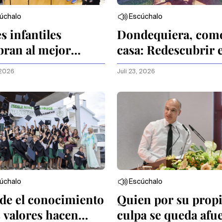
úchalo
Escúchalo
s infantiles
Dondequiera, com
bran al mejor
casa: Redescubrir e
go
mundo bíblico
 2026
Juli 23, 2026
úchalo
Escúchalo
de el conocimiento
Quien por su prop
s valores hacen
culpa se queda afu