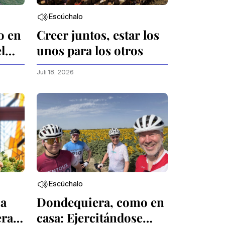
Escúchalo
o en
Creer juntos, estar los
l
unos para los otros
Juli 18, 2026
Escúchalo
ia
Dondequiera, como en
era
casa: Ejercitándose