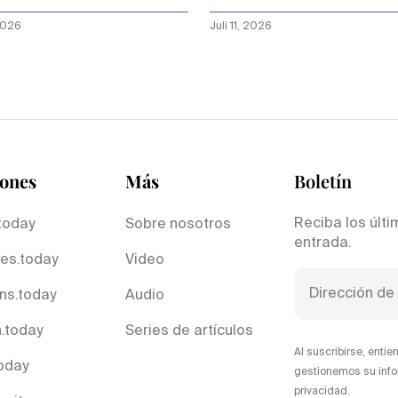
ela
del cielo
 2026
Juli 11, 2026
iones
Más
Boletín
Reciba los últi
today
Sobre nosotros
entrada.
es.today
Video
ns.today
Audio
.today
Series de artículos
Al suscribirse, ent
today
gestionemos su info
privacidad.