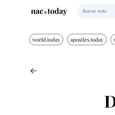
world.today
apostles.today
D