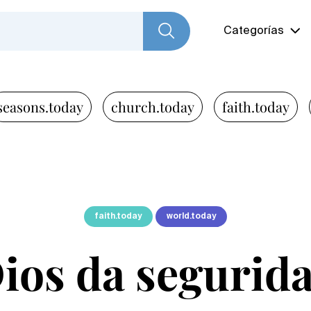
Categorías
seasons.today
church.today
faith.today
faith.today
world.today
ios da segurid