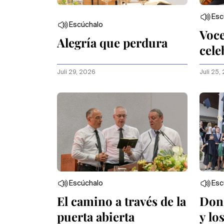
Esc
Escúchalo
Voce
Alegría que perdura
cele
ami
Juli 29, 2026
Juli 25,
Escúchalo
Esc
El camino a través de la
Don
puerta abierta
y lo