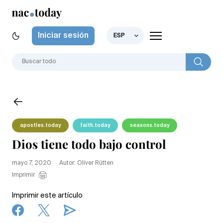
Iniciar sesión
ESP
apostles.today
faith.today
seasons.today
Dios tiene todo bajo control
mayo 7, 2020
Autor: Oliver Rütten
Imprimir
Imprimir este artículo