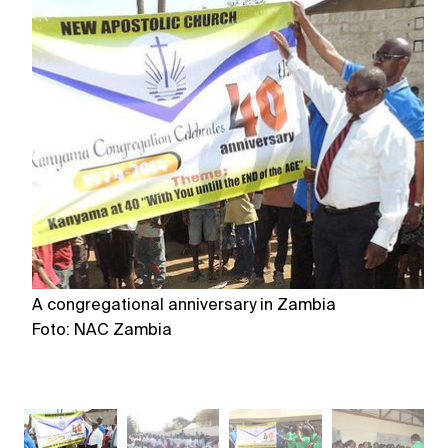
A congregational anniversary in Zambia
A 
Foto: NAC Zambia
F