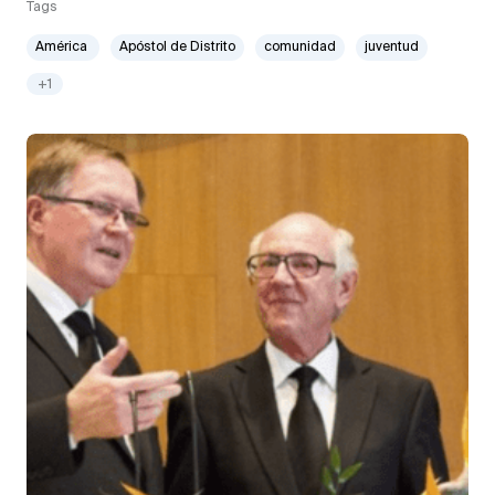
Tags
América
Apóstol de Distrito
comunidad
juventud
+1