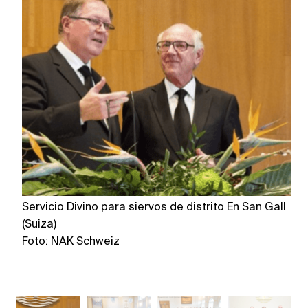
Servicio Divino para siervos de distrito En San Gall
Se
(Suiza)
de
Foto: NAK Schweiz
Fo