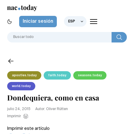
Iniciar sesión
ESP
apostles.today
faith.today
seasons.today
world.today
Dondequiera, como en casa
julio 24, 2015
Autor: Oliver Rütten
Imprimir
Imprimir este artículo