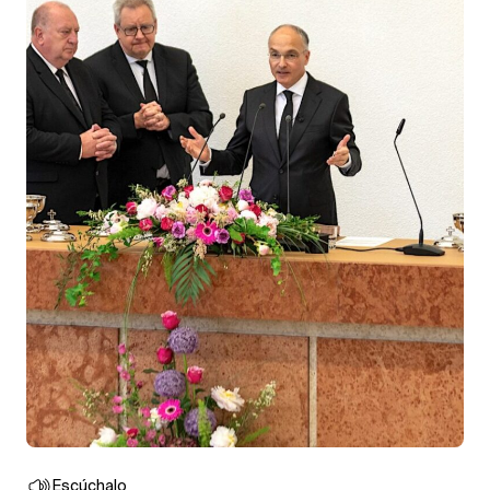
Escúchalo