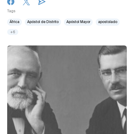
Tags
África
Apóstol de Distrito
Apóstol Mayor
apostolado
+6