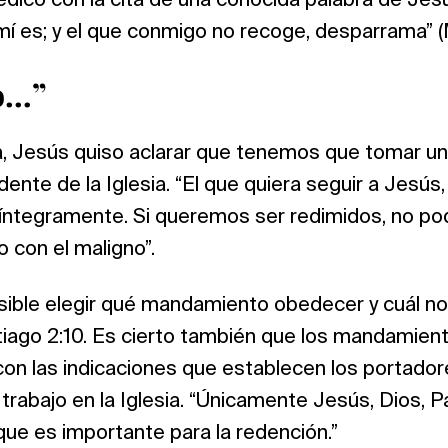
dicó con la cita de una conocida palabra de Jesú
í es; y el que conmigo no recoge, desparrama” (
o…”
a, Jesús quiso aclarar que tenemos que tomar una
ente de la Iglesia. “El que quiera seguir a Jesús,
, íntegramente. Si queremos ser redimidos, no po
 con el maligno”.
sible elegir qué mandamiento obedecer y cuál no,
tiago 2:10. Es cierto también que los mandamien
on las indicaciones que establecen los portador
 trabajo en la Iglesia. “Únicamente Jesús, Dios, P
que es importante para la redención.”