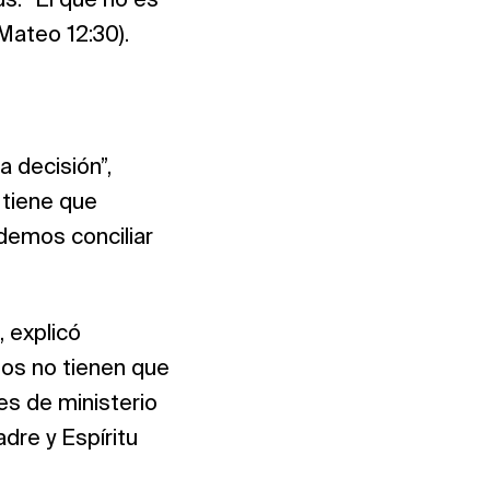
s: “El que no es
Mateo 12:30).
 decisión”,
 tiene que
demos conciliar
 explicó
tos no tienen que
es de ministerio
adre y Espíritu