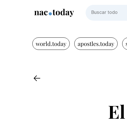
world.today
apostles.today
El