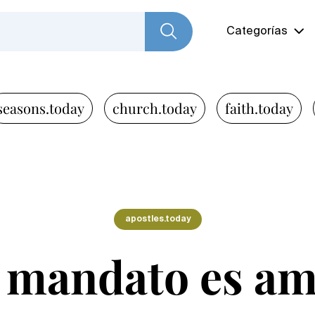
Categorías
seasons.today
church.today
faith.today
apostles.today
 mandato es a