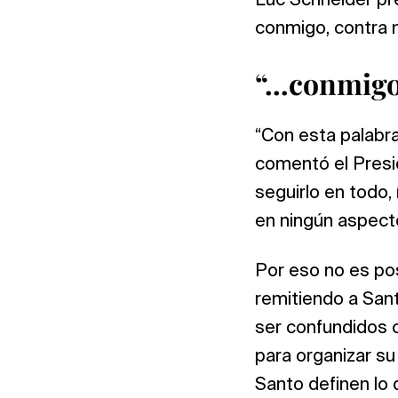
Luc Schneider pre
conmigo, contra m
“…conmig
“Con esta palabr
comentó el Presid
seguirlo en todo
en ningún aspecto
Por eso no es po
remitiendo a San
ser confundidos c
para organizar su
Santo definen lo 