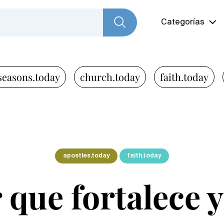
Categorías
seasons.today
church.today
faith.today
apostles.today
faith.today
 que fortalece y