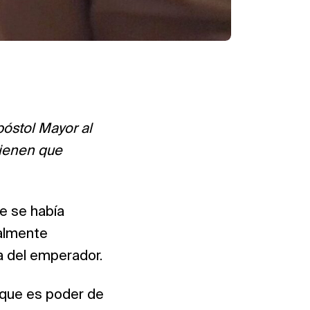
póstol Mayor al
tienen que
e se había
ualmente
a del emperador.
rque es poder de