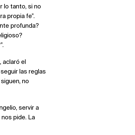
r lo tanto, si
no
a propia fe”.
ente profunda?
eligioso?
”.
 aclaró el
seguir las reglas
 siguen, no
gelio, servir a
 nos pide. La