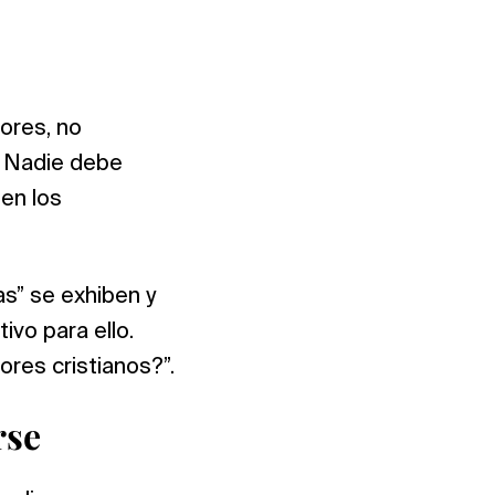
ores, no
. Nadie debe
 en los
s” se exhiben y
ivo para ello.
res cristianos?”.
rse