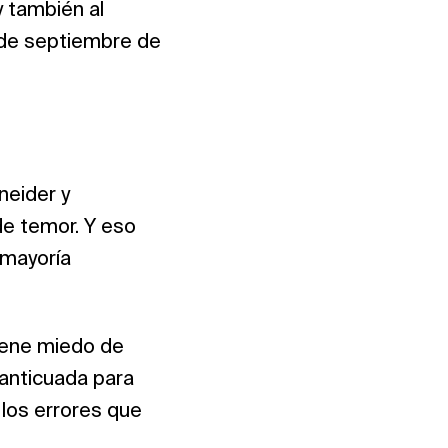
y también al
8 de septiembre de
neider y
de temor. Y eso
 mayoría
tiene miedo de
 anticuada para
 los errores que