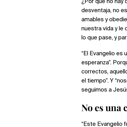
¿Por qué no hay 
desventaja, no e
amables y obedien
nuestra vida y le
lo que pase, y par
“El Evangelio es 
esperanza”. Porqu
correctos, aquell
el tiempo”. Y “no
seguimos a Jesús, 
No es una c
“Este Evangelio f