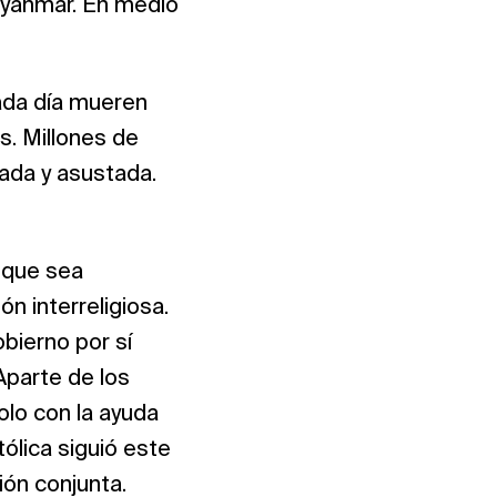
Myanmar. En medio
Cada día mueren
s. Millones de
ada y asustada.
n que sea
n interreligiosa.
obierno por sí
Aparte de los
olo con la ayuda
ólica siguió este
ión conjunta.