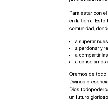
Para estar con e
en la tierra. Esto
comunidad, dond
a superar nuest
a perdonar y r
a compartir las
a consolarnos 
Oremos de todo c
Divinos presenci
Dios todopoderos
un futuro glorioso