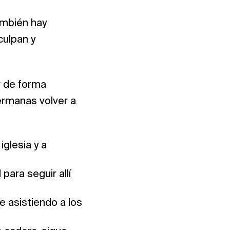
ambién hay
culpan y
r de forma
ermanas volver a
glesia y a
ara seguir allí
e asistiendo a los