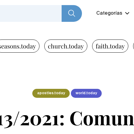
Categorías
seasons.today
church.today
faith.today
apostles.today
world.today
13/2021: Comun