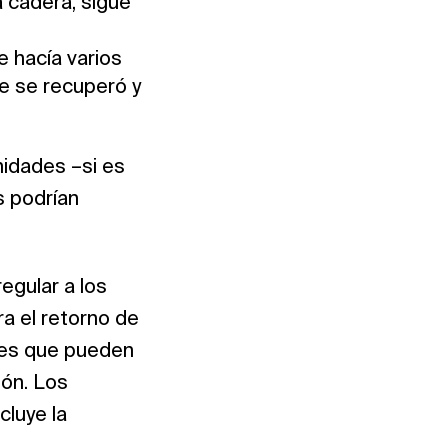
a cadera, sigue
 hacía varios
te se recuperó y
nidades –si es
s podrían
egular a los
ra el retorno de
i es que pueden
ión. Los
cluye la