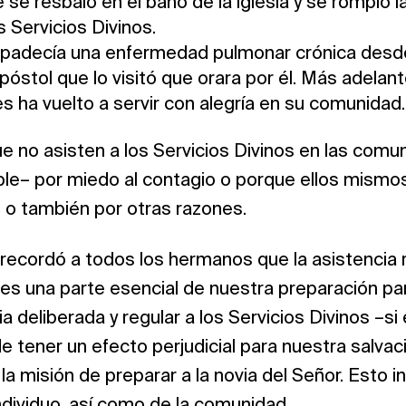
se resbaló en el baño de la iglesia y se rompió l
s Servicios Divinos.
 padecía una enfermedad pulmonar crónica desde
Apóstol que lo visitó que orara por él. Más adelan
 ha vuelto a servir con alegría en su comunidad.
e no asisten a los Servicios Divinos en las comu
ble– por miedo al contagio o porque ellos mismo
s, o también por otras razones.
recordó a todos los hermanos que la asistencia r
 es una parte esencial de nuestra preparación pa
ia deliberada y regular a los Servicios Divinos –s
e tener un efecto perjudicial para nuestra salvac
a misión de preparar a la novia del Señor. Esto in
ndividuo, así como de la comunidad.