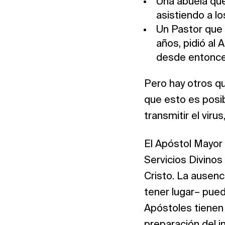
Una abuela que 
asistiendo a lo
Un Pastor que
años, pidió al 
desde entonces
Pero hay otros qu
que esto es posi
transmitir el viru
El Apóstol Mayor 
Servicios Divinos
Cristo. La ausenc
tener lugar– pued
Apóstoles tienen l
preparación del i