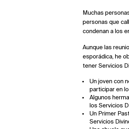
Muchas personas 
personas que call
condenan a los e
Aunque las reuni
esporádica, he o
tener Servicios D
Un joven con n
participar en l
Algunos herman
los Servicios D
Un Primer Past
Servicios Divi