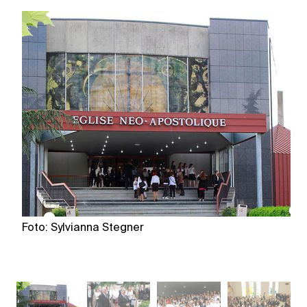
Foto: Sylvianna Stegner
Fo