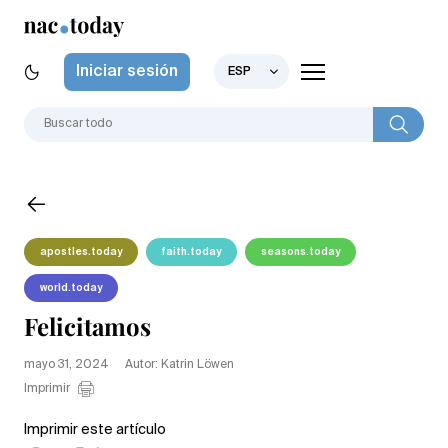
Iniciar sesión
ESP
apostles.today
faith.today
seasons.today
world.today
Felicitamos
mayo 31, 2024
Autor: Katrin Löwen
Imprimir
Imprimir este artículo