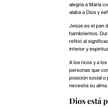
alegría a María c
alaba a Dios y se
Jesús es el pan d
hambrientos. Dura
refirió al signifi
interior y espiri
A los ricos y a l
personas que conf
posición social o
necesita su alma.
Dios está 