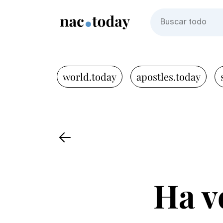
world.today
apostles.today
Ha v