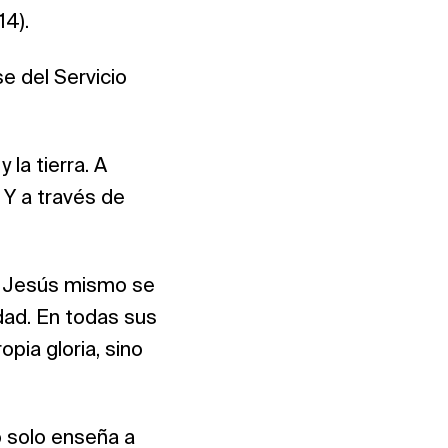
14).
e del Servicio
 la tierra. A
 Y a través de
s. Jesús mismo se
idad. En todas sus
pia gloria, sino
o solo enseña a