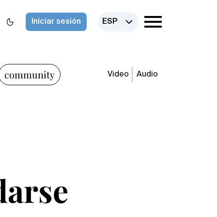
Iniciar sesión
ESP
community
Video
Audio
darse