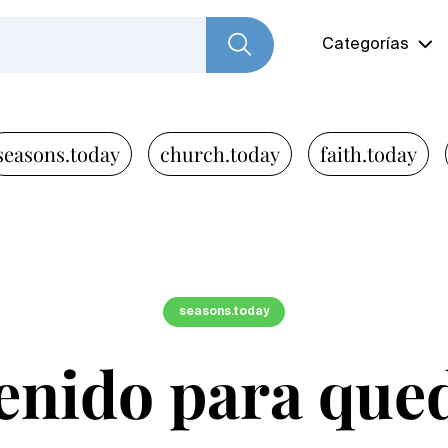
Categorías
seasons.today
church.today
faith.today
seasons.today
enido para que