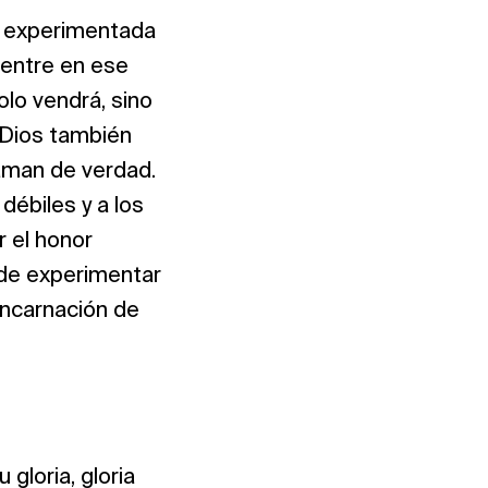
er experimentada
uentre en ese
lo vendrá, sino
 Dios también
aman de verdad.
débiles y a los
 el honor
ede experimentar
 encarnación de
gloria, gloria