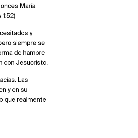
ntonces María
1:52).
ecesitados y
 pero siempre se
a forma de hambre
n con Jesucristo.
vacías. Las
en y en su
 lo que realmente