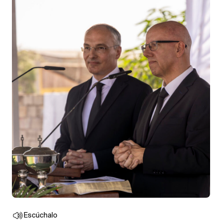
Escúchalo