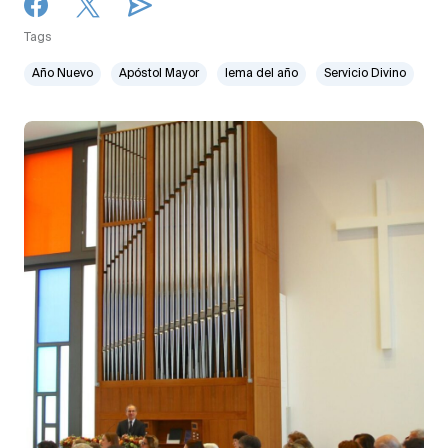
Tags
Año Nuevo
Apóstol Mayor
lema del año
Servicio Divino