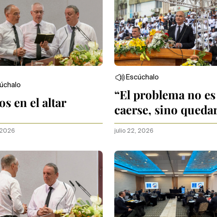
Escúchalo
úchalo
“El problema no es
os en el altar
caerse, sino queda
tirado”
, 2026
julio 22, 2026