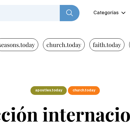
Categorías
seasons.today
church.today
faith.today
apostles.today
church.today
ción internacio