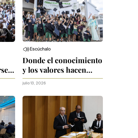
Escúchalo
Donde el conocimiento
rse
y los valores hacen
escuela
julio 13, 2026