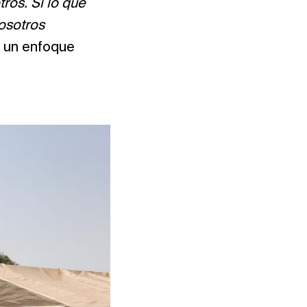
ros. Si lo que
osotros
ió un enfoque