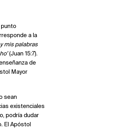
 punto
rresponde a la
y mis palabras
ho’
(Juan 15:7).
 enseñanza de
óstol Mayor
no sean
ias existenciales
o, podría dudar
. El Apóstol