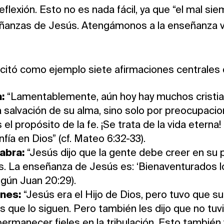
eflexión. Esto no es nada fácil, ya que “el mal si
nseñanzas de Jesús. Atengámonos a la enseñanza 
citó como ejemplo siete afirmaciones centrales 
:
“Lamentablemente, aún hoy hay muchos cristia
a salvación de su alma, sino solo por preocupacio
el propósito de la fe. ¡Se trata de la vida eterna!
ía en Dios” (cf. Mateo 6:32-33).
labra:
“Jesús dijo que la gente debe creer en su p
s. La enseñanza de Jesús es: ‘Bienaventurados l
egún Juan 20:29).
ones:
“Jesús era el Hijo de Dios, pero tuvo que su
s que lo siguen. Pero también les dijo que no tuv
permanecer fieles en la tribulación. Esto también