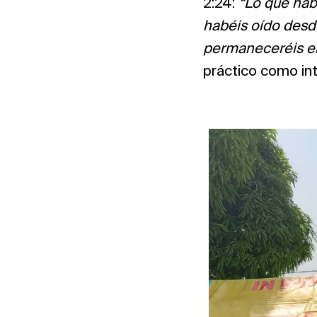
2:24:
“Lo que hab
habéis oído desd
permaneceréis en 
práctico como in