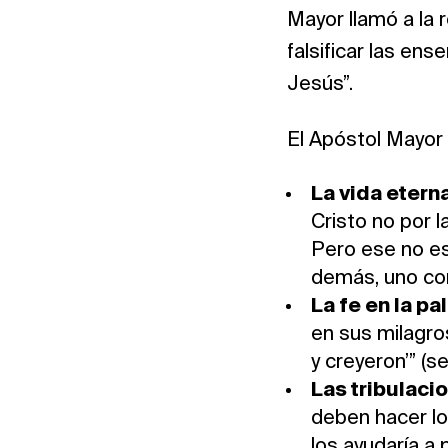
Mayor llamó a la r
falsificar las e
Jesús”.
El Apóstol Mayor 
La vida eterna
Cristo no por l
Pero ese no es 
demás, uno conf
La fe en la pa
en sus milagro
y creyeron’” (s
Las tribulaci
deben hacer lo
los ayudaría a 