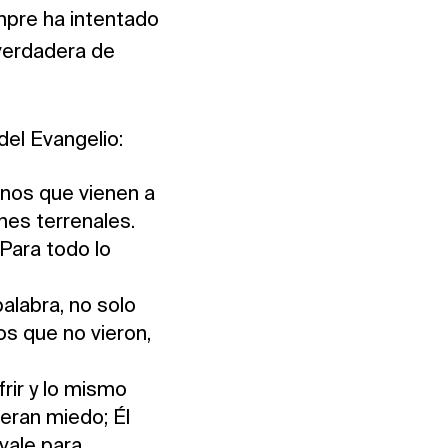
empre ha intentado
verdadera de
del Evangelio:
nos que vienen a
nes terrenales.
 Para todo lo
alabra, no solo
os que no vieron,
frir y lo mismo
ieran miedo; Él
 vale para