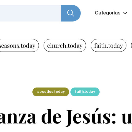
Categorías
seasons.today
church.today
faith.today
apostles.today
faith.today
nza de Jesús: 