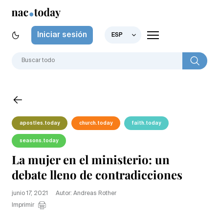
Iniciar sesión
ESP
apostles.today
church.today
faith.today
seasons.today
La mujer en el ministerio: un
debate lleno de contradicciones
junio 17, 2021
Autor: Andreas Rother
Imprimir