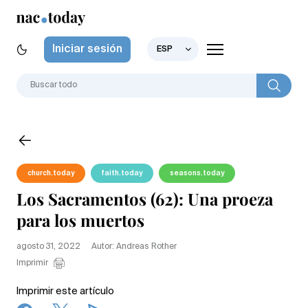
Iniciar sesión
ESP
church.today
faith.today
seasons.today
Los Sacramentos (62): Una proeza
para los muertos
agosto 31, 2022
Autor: Andreas Rother
Imprimir
Imprimir este artículo