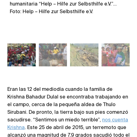
humanitaria “Help – Hilfe zur Selbsthilfe e.V.”…
he
Foto: Help – Hilfe zur Selbsthilfe e.V.
Fo
Eran las 12 del mediodía cuando la familia de
Krishna Bahadur Dulal se encontraba trabajando en
el campo, cerca de la pequeña aldea de Thulo
Sirubani. De pronto, la tierra bajo sus pies comenzó
sacudirse. “Sentimos un miedo terrible”,
nos cuenta
Krishna
. Este 25 de abril de 2015, un terremoto que
alcanzó una magnitud de 7,9 grados sacudió todo el