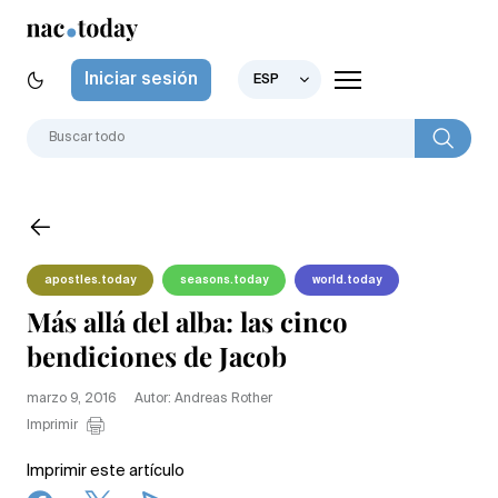
Iniciar sesión
ESP
apostles.today
seasons.today
world.today
Más allá del alba: las cinco
bendiciones de Jacob
marzo 9, 2016
Autor: Andreas Rother
Imprimir
Imprimir este artículo