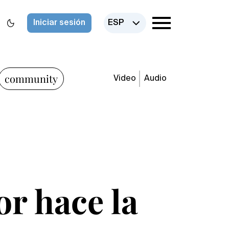
Iniciar sesión
ESP
community
Video
Audio
or hace la