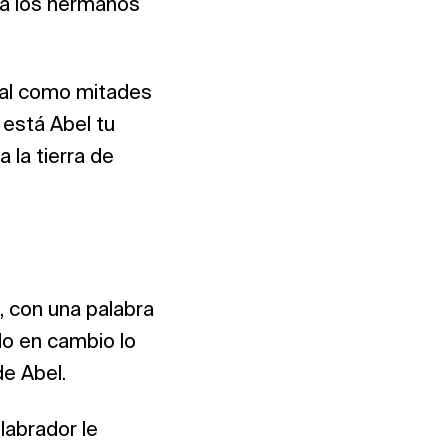
ara los hermanos
ral como mitades
 está Abel tu
 la tierra de
, con una palabra
do en cambio lo
de Abel.
 labrador le