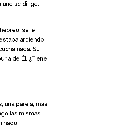
 uno se dirige.
hebreo: se le
 estaba ardiendo
scucha nada. Su
urla de Él. ¿Tiene
, una pareja, más
engo las mismas
minado,