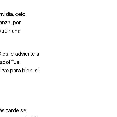
idia, celo,
anza, por
truir una
Dios le advierte a
dado! Tus
rve para bien, si
ás tarde se