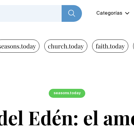
Categorías
seasons.today
church.today
faith.today
seasons.today
del Edén: el am