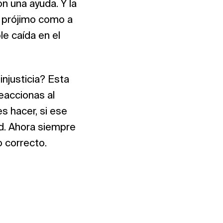
n una ayuda. Y la
l prójimo como a
le caída en el
njusticia? Esta
reaccionas al
 hacer, si ese
ad. Ahora siempre
o correcto.