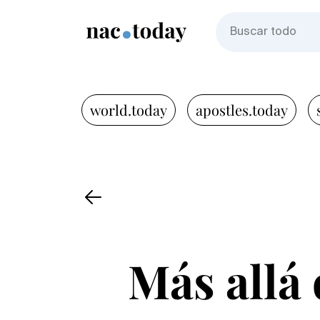
world.today
apostles.today
Más allá 