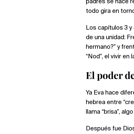
padres se hace re
todo gira en torn
Los capítulos 3 
de una unidad: Fr
hermano?” y frente
“Nod”, el vivir en 
El poder de
Ya Eva hace difer
hebrea entre “cre
llama “brisa”, alg
Después fue Dios e