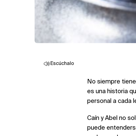
Escúchalo
No siempre tiene 
es una historia q
personal a cada l
Caín y Abel no so
puede entenderse 