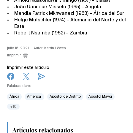
Arnold Ndakondwa Mhango (1957) – Malawi
João Uanuque Misselo (1965) – Angola
Mandla Patrick Mkhwanazi (1963) – África del Sur
Helge Mutschler (1974) – Alemania del Norte y del
Este
Robert Nsamba (1962) – Zambia
julio 15, 2021
Autor: Katrin Löwen
Imprimir
Imprimir este artículo
Palabras clave
África
América
Apóstol de Distrito
Apóstol Mayor
+10
Artículos relacionados