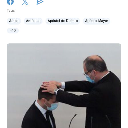
Tags
África
América
Apóstol de Distrito
Apóstol Mayor
+10